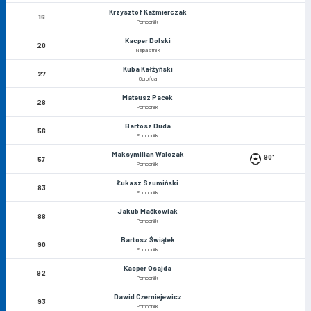
Krzysztof Kaźmierczak
16
Pomocnik
Kacper Dolski
20
Napastnik
Kuba Kałżyński
27
Obrońca
Mateusz Pacek
28
Pomocnik
Bartosz Duda
56
Pomocnik
Maksymilian Walczak
90'
57
Pomocnik
Łukasz Szumiński
83
Pomocnik
Jakub Maćkowiak
88
Pomocnik
Bartosz Świątek
90
Pomocnik
Kacper Osajda
92
Pomocnik
Dawid Czerniejewicz
93
Pomocnik