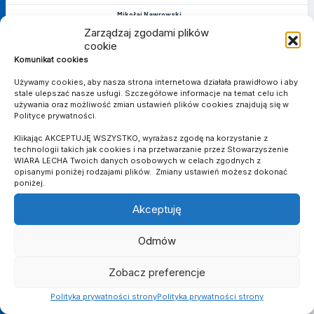
Mikołaj Nawrowski
96
Bramkarz
Zarządzaj zgodami plików
cookie
Komunikat cookies
MATCH STATS
Używamy cookies, aby nasza strona internetowa działała prawidłowo i aby
stale ulepszać nasze usługi. Szczegółowe informacje na temat celu ich
używania oraz możliwość zmian ustawień plików cookies znajdują się w
Polityce prywatności.
BRAMKI
1
1
Klikając AKCEPTUJĘ WSZYSTKO, wyrażasz zgodę na korzystanie z
technologii takich jak cookies i na przetwarzanie przez Stowarzyszenie
ASYSTY
WIARA LECHA Twoich danych osobowych w celach zgodnych z
opisanymi poniżej rodzajami plików. Zmiany ustawień możesz dokonać
2
0
poniżej.
ŻÓŁTE KARTKI
Akceptuję
1
0
Odmów
CZERWONE KARTKI
0
0
Zobacz preferencje
Polityka prywatności strony
Polityka prywatności strony