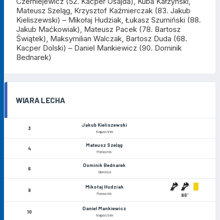
Czerniejewicz (52. Kacper Osajda), Kuba Kałżyński,
Mateusz Szeląg, Krzysztof Kaźmierczak (83. Jakub
Kieliszewski) – Mikołaj Hudziak, Łukasz Szumiński (88.
Jakub Maćkowiak), Mateusz Pacek (78. Bartosz
Świątek), Maksymilian Walczak, Bartosz Duda (68.
Kacper Dolski) – Daniel Mankiewicz (90. Dominik
Bednarek)
WIARA LECHA
Jakub Kieliszewski
3
Napastnik
Mateusz Szeląg
4
Pomocnik
Dominik Bednarek
6
Obrońca
Mikołaj Hudziak
9
Pomocnik
86'
Daniel Mankiewicz
10
Napastnik