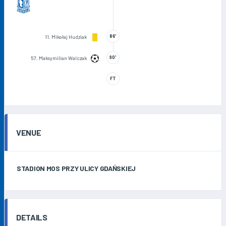
86'
11. Mikołaj Hudziak
90'
57. Maksymilian Walczak
FT
VENUE
STADION MOS PRZY ULICY GDAŃSKIEJ
DETAILS