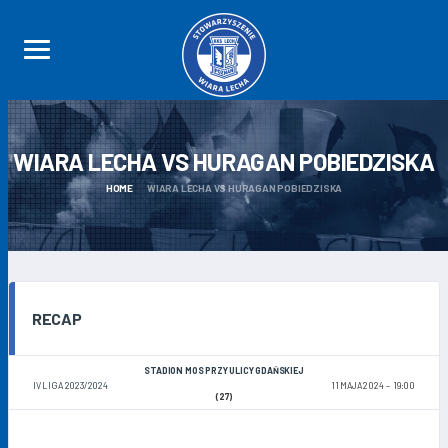
WIARA LECHA VS HURAGAN
POBIEDZISKA
HOME
WIARA LECHA VS HURAGAN POBIEDZISKA
RECAP
STADION MOS PRZY ULICY GDAŃSKIEJ
IV LIGA 2023/2024
11 MAJA 2024
19:00
(27)