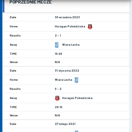
POPRZEDNIE MECZE
30 września 2023
Huragan Pobiedziska
2 - 1
Wiara Lecha
15:00
N/A
31 stycznia 2022
Wiara Lecha
0 - 2
Huragan Pobiedziska
20:15
N/A
27 lutego 2021